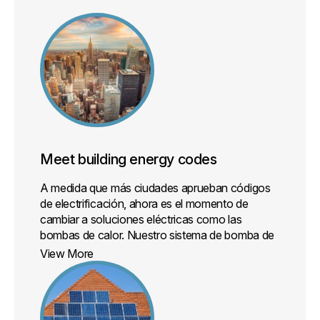
Meet building energy codes
A medida que más ciudades aprueban códigos
de electrificación, ahora es el momento de
cambiar a soluciones eléctricas como las
bombas de calor. Nuestro sistema de bomba de
calor de fuente de almacenamiento puede
View More
almacenar y recuperar una enorme cantidad de
energía, lo que evita el uso de combustibles
fósiles adicionales para calentar el edificio.