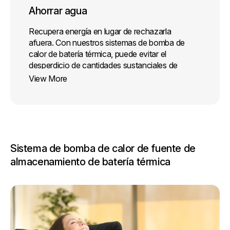
Ahorrar agua
Recupera energía en lugar de rechazarla
afuera. Con nuestros sistemas de bomba de
calor de batería térmica, puede evitar el
desperdicio de cantidades sustanciales de
agua necesarias para rechazar la energía,
View More
generalmente a través de una torre de
enfriamiento.
Sistema de bomba de calor de fuente de
almacenamiento de batería térmica