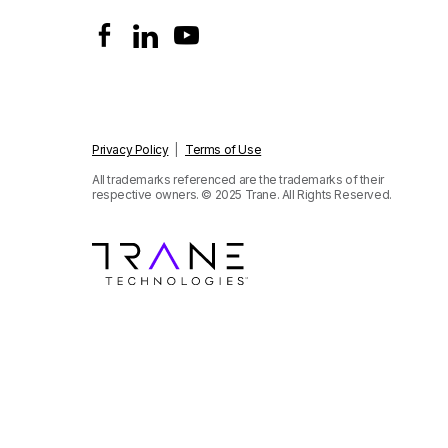
Privacy Policy
|
Terms of Use
All trademarks referenced are the trademarks of their
respective owners.
© 2025 Trane. All Rights Reserved.