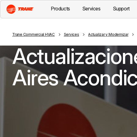
Products
Services
Support
Trane Commercial HVAC
Services
Actualizar y Modernizar
Actualizacion
Aires Acondic