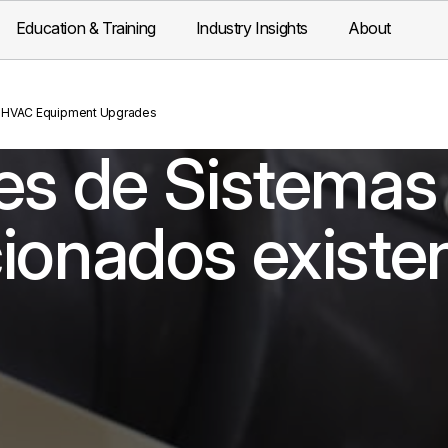
Education & Training
Industry Insights
About
HVAC Equipment Upgrades
es de Sistemas
ionados existe