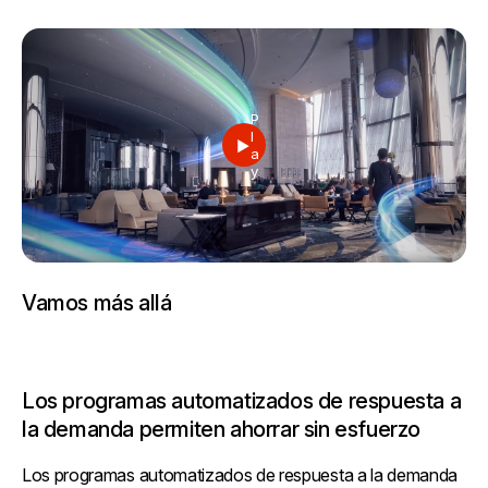
P
l
a
y
Vamos más allá
Los programas automatizados de respuesta a
la demanda permiten ahorrar sin esfuerzo
Los programas automatizados de respuesta a la demanda