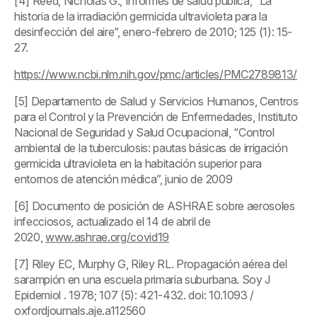
[4] Reed, Nicholas G., Informes de salud pública, “La
historia de la irradiación germicida ultravioleta para la
desinfección del aire”, enero-febrero de 2010; 125 (1): 15-
27.
https://www.ncbi.nlm.nih.gov/pmc/articles/PMC2789813/
[5] Departamento de Salud y Servicios Humanos, Centros
para el Control y la Prevención de Enfermedades, Instituto
Nacional de Seguridad y Salud Ocupacional, “Control
ambiental de la tuberculosis: pautas básicas de irrigación
germicida ultravioleta en la habitación superior para
entornos de atención médica”, junio de 2009
[6] Documento de posición de ASHRAE sobre aerosoles
infecciosos, actualizado el 14 de abril de
2020,
www.ashrae.org/covid19
[7] Riley EC, Murphy G, Riley RL. Propagación aérea del
sarampión en una escuela primaria suburbana.
Soy J
Epidemiol
. 1978; 107 (5): 421-432. doi: 10.1093 /
oxfordjournals.aje.a112560