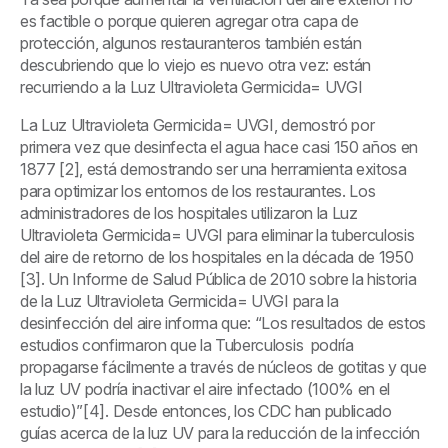
es factible o porque quieren agregar otra capa de
protección, algunos restauranteros también están
descubriendo que lo viejo es nuevo otra vez: están
recurriendo a la Luz Ultravioleta Germicida= UVGI
La Luz Ultravioleta Germicida= UVGI, demostró por
primera vez que desinfecta el agua hace casi 150 años en
1877 [2], está demostrando ser una herramienta exitosa
para optimizar los entornos de los restaurantes. Los
administradores de los hospitales utilizaron la Luz
Ultravioleta Germicida= UVGI para eliminar la tuberculosis
del aire de retorno de los hospitales en la década de 1950
[3]. Un Informe de Salud Pública de 2010 sobre la historia
de la Luz Ultravioleta Germicida= UVGI para la
desinfección del aire informa que: “Los resultados de estos
estudios confirmaron que la Tuberculosis podría
propagarse fácilmente a través de núcleos de gotitas y que
la luz UV podría inactivar el aire infectado (100% en el
estudio)”[4]. Desde entonces, los CDC han publicado
guías acerca de la luz UV para la reducción de la infección