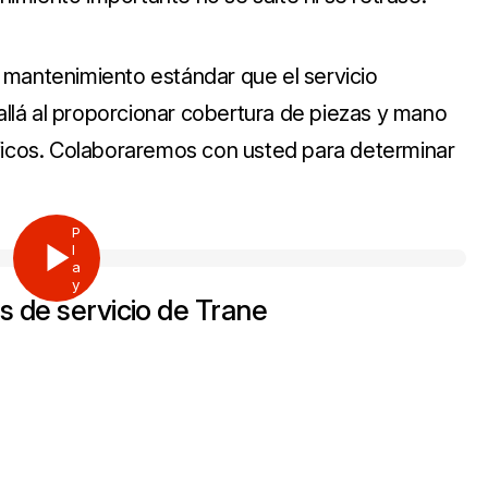
 mantenimiento estándar que el servicio
lá al proporcionar cobertura de piezas y mano
íficos. Colaboraremos con usted para determinar
P
l
a
y
s de servicio de Trane