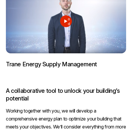
R
e
p
r
o
d
u
c
i
r
Trane Energy Supply Management
A collaborative tool to unlock your building’s
potential
Working together with you, we will develop a
comprehensive energy plan to optimize your building that
meets your objectives. We’ll consider everything from more