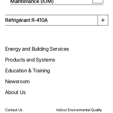
Maintenance (IOM)
Réfrigérant R-410A
Brochure
Guide de référence rapide
Energy and Building Services
Catalogue
Installation, Exploitation, Maintenance
Products and Systems
(IOM)
Education & Training
Newsroom
About Us
Contact Us
Indoor Environmental Quality